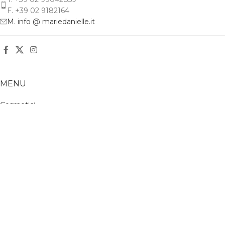
F. +39 02 9182164
M. info @ mariedanielle.it
MENU
Cosmetici
Accessori
Chi Siamo
HERITAGE
La Nostra Storia
Brand Identity
LEGAL
Privacy Policy