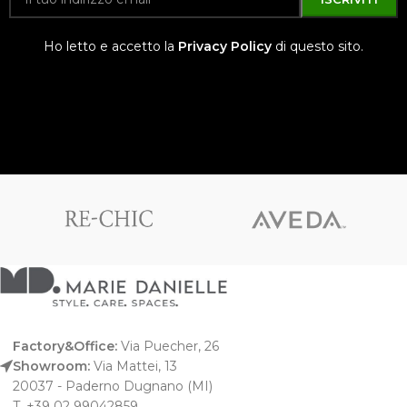
Ho letto e accetto la
Privacy Policy
di questo sito.
Factory&Office:
Via Puecher, 26
Showroom:
Via Mattei, 13
20037 - Paderno Dugnano (MI)
T. +39 02 99042859