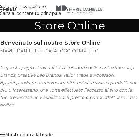
Salta alla navigazione
MENU
Salta al contenuto principale
Store Online
Benvenuto sul nostro Store Online
MARIE DANIELLE – CATALOGO COMPLETO
In questa pagina troverai tutti i prodotti delle nostre linee Top
Brands, Creative Lab Brands, Tailor Made e Accessori.
Aggiungendo (o rimuovendo) filtri potrai trovare i prodotti che
più ti interessano, una volta effettuato l’accesso al sito con le
tue credenziali ne visualizzerai il prezzo e potrai effettuare il tuo
ordine.
Mostra barra laterale