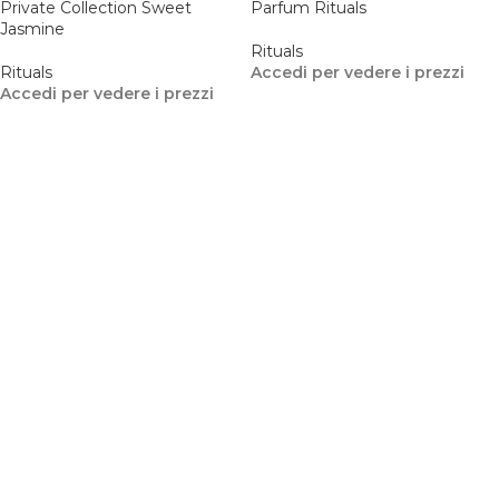
Private Collection Sweet
Parfum Rituals
Jasmine
Rituals
Rituals
Accedi per vedere i prezzi
Accedi per vedere i prezzi
Rituals of Karma – Body Cream
Rituals of Karma – Foaming
50 ml
Shower Gel 50 ml
Rituals
Rituals
Accedi per vedere i prezzi
Accedi per vedere i prezzi