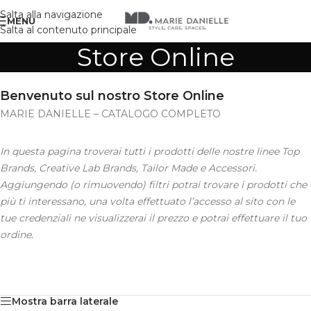
Salta alla navigazione
MENU
Salta al contenuto principale
Store Online
Benvenuto sul nostro Store Online
MARIE DANIELLE – CATALOGO COMPLETO
In questa pagina troverai tutti i prodotti delle nostre linee Top
Brands, Creative Lab Brands, Tailor Made e Accessori.
Aggiungendo (o rimuovendo) filtri potrai trovare i prodotti che
più ti interessano, una volta effettuato l’accesso al sito con le
tue credenziali ne visualizzerai il prezzo e potrai effettuare il tuo
ordine.
Mostra barra laterale