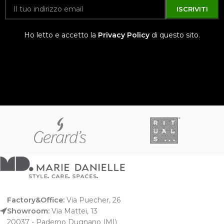
Ho letto e accetto la
Privacy Policy
di questo sito.
Factory&Office:
Via Puecher, 26
Showroom:
Via Mattei, 13
20037 - Paderno Dugnano (MI)