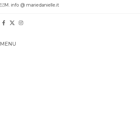
M. info @ mariedanielle.it
MENU
Cosmetici
Accessori
Chi Siamo
HERITAGE
La Nostra Storia
Brand Identity
LEGAL
Privacy Policy
Termini & Condizioni