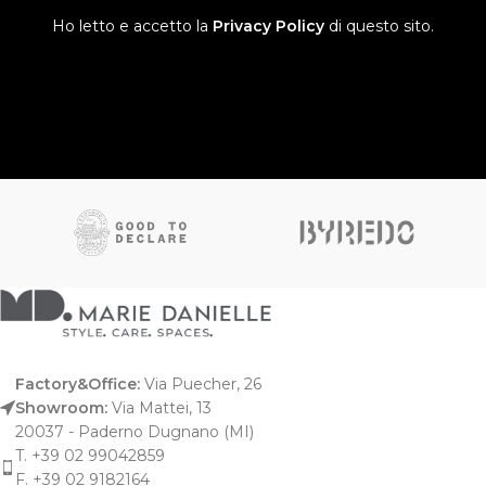
Ho letto e accetto la
Privacy Policy
di questo sito.
Factory&Office:
Via Puecher, 26
Showroom:
Via Mattei, 13
20037 - Paderno Dugnano (MI)
T. +39 02 99042859
F. +39 02 9182164