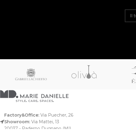
Factory&Office:
Via Puecher, 26
Showroom:
Via Mattei, 13
20037 - Paderno Dugnano (MI)
T. +39 02 99042859