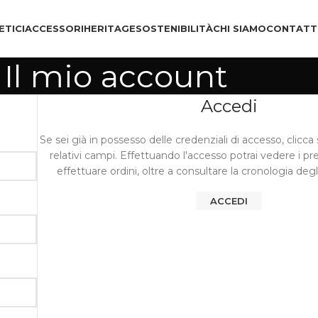
TICI
ACCESSORI
HERITAGE
SOSTENIBILITÀ
CHI SIAMO
CONTATT
Il mio account
Accedi
Se sei già in possesso delle credenziali di accesso, clicca
relativi campi. Effettuando l'accesso potrai vedere i pr
effettuare ordini, oltre a consultare la cronologia degli
ACCEDI