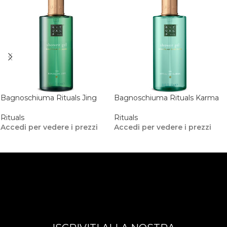
Bagnoschiuma Rituals Jing
Bagnoschiuma Rituals Karma
Rituals
Rituals
Accedi per vedere i prezzi
Accedi per vedere i prezzi