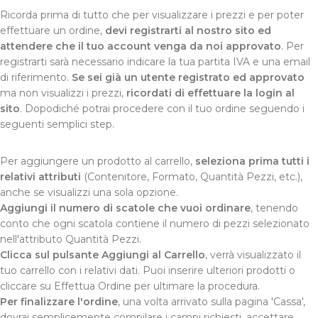
Ricorda prima di tutto che per visualizzare i prezzi e per poter
effettuare un ordine,
devi registrarti al nostro sito ed
attendere che il tuo account venga da noi approvato
. Per
registrarti sarà necessario indicare la tua partita IVA e una email
di riferimento.
Se sei già un utente registrato ed approvato
ma non visualizzi i prezzi,
ricordati di effettuare la login al
sito
. Dopodiché potrai procedere con il tuo ordine seguendo i
seguenti semplici step.
Per aggiungere un prodotto al carrello,
seleziona prima tutti i
relativi attributi
(Contenitore, Formato, Quantità Pezzi, etc.),
anche se visualizzi una sola opzione.
Aggiungi il numero di scatole che vuoi ordinare
, tenendo
conto che ogni scatola contiene il numero di pezzi selezionato
nell'attributo Quantità Pezzi.
Clicca sul pulsante Aggiungi al Carrello
, verrà visualizzato il
tuo carrello con i relativi dati. Puoi inserire ulteriori prodotti o
cliccare su Effettua Ordine per ultimare la procedura.
Per finalizzare l'ordine
, una volta arrivato sulla pagina 'Cassa',
dovrai semplicemente compilare i campi richiesti, accettare