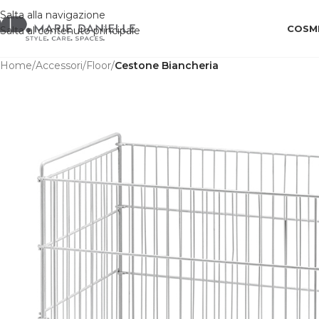
Salta alla navigazione
COSME
Salta al contenuto principale
Home
/
Accessori
/
Floor
/
Cestone Biancheria