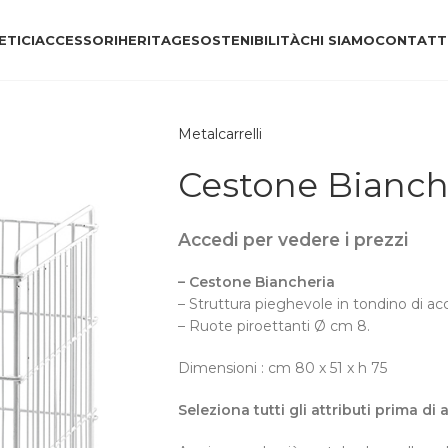
TICI
ACCESSORI
HERITAGE
SOSTENIBILITÀ
CHI SIAMO
CONTATT
Metalcarrelli
Cestone Bianch
Accedi per vedere i prezzi
– Cestone Biancheria
– Struttura pieghevole in tondino di acc
– Ruote piroettanti Ø cm 8.
Dimensioni : cm 80 x 51 x h 75
Seleziona tutti gli attributi prima di