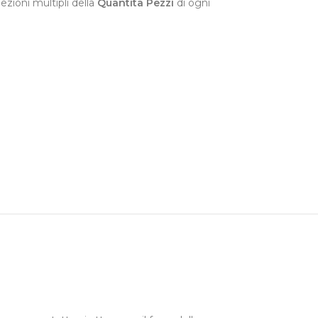
ezioni multipli della
Quantità Pezzi
di ogni