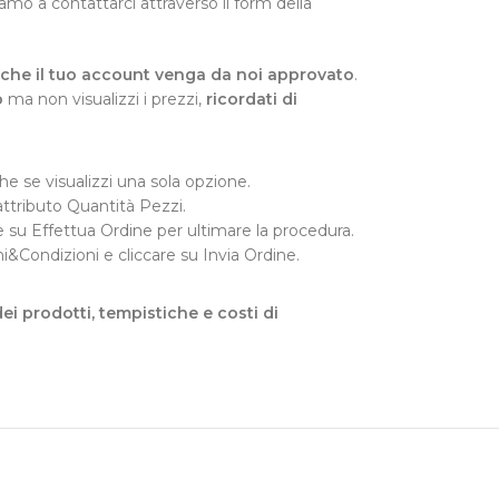
tiamo a contattarci attraverso il form della
re che il tuo account venga da noi approvato
.
o
ma non visualizzi i prezzi,
ricordati di
e se visualizzi una sola opzione.
attributo Quantità Pezzi.
ccare su Effettua Ordine per ultimare la procedura.
ni&Condizioni e cliccare su Invia Ordine.
dei prodotti, tempistiche e costi di