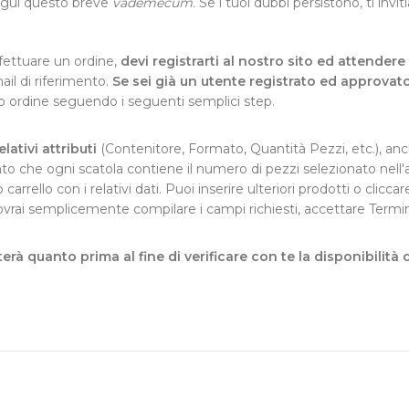
egui questo breve
vademecum.
Se i tuoi dubbi persistono, ti invi
ffettuare un ordine,
devi registrarti al nostro sito ed attende
ail di riferimento.
Se sei già un utente registrato ed approvat
uo ordine seguendo i seguenti semplici step.
lativi attributi
(Contenitore, Formato, Quantità Pezzi, etc.), anch
to che ogni scatola contiene il numero di pezzi selezionato nell'
uo carrello con i relativi dati. Puoi inserire ulteriori prodotti o cli
 dovrai semplicemente compilare i campi richiesti, accettare Termi
erà quanto prima al fine di verificare con te la disponibilità 