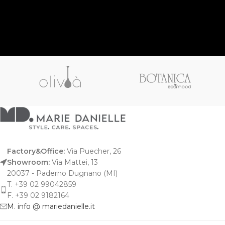
Factory&Office:
Via Puecher, 26
Showroom:
Via Mattei, 13
20037 - Paderno Dugnano (MI)
T. +39 02 99042859
F. +39 02 9182164
M. info @ mariedanielle.it