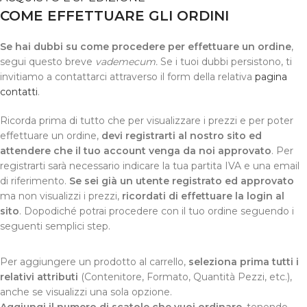
COME EFFETTUARE GLI ORDINI
Se hai dubbi su come procedere per effettuare un ordine
,
segui questo breve
vademecum.
Se i tuoi dubbi persistono, ti
invitiamo a contattarci attraverso il form della relativa
pagina
contatti
.
Ricorda prima di tutto che per visualizzare i prezzi e per poter
effettuare un ordine,
devi registrarti al nostro sito ed
attendere che il tuo account venga da noi approvato
. Per
registrarti sarà necessario indicare la tua partita IVA e una email
di riferimento.
Se sei già un utente registrato ed approvato
ma non visualizzi i prezzi,
ricordati di effettuare la login al
sito
. Dopodiché potrai procedere con il tuo ordine seguendo i
seguenti semplici step.
Per aggiungere un prodotto al carrello,
seleziona prima tutti i
relativi attributi
(Contenitore, Formato, Quantità Pezzi, etc.),
anche se visualizzi una sola opzione.
Aggiungi il numero di scatole che vuoi ordinare
, tenendo