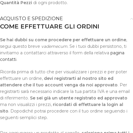
Quantità Pezzi
di ogni prodotto.
ACQUISTO E SPEDIZIONE
COME EFFETTUARE GLI ORDINI
Se hai dubbi su come procedere per effettuare un ordine
,
segui questo breve
vademecum.
Se i tuoi dubbi persistono, ti
invitiamo a contattarci attraverso il form della relativa
pagina
contatti
.
Ricorda prima di tutto che per visualizzare i prezzi e per poter
effettuare un ordine,
devi registrarti al nostro sito ed
attendere che il tuo account venga da noi approvato
. Per
registrarti sarà necessario indicare la tua partita IVA e una email
di riferimento.
Se sei già un utente registrato ed approvato
ma non visualizzi i prezzi,
ricordati di effettuare la login al
sito
. Dopodiché potrai procedere con il tuo ordine seguendo i
seguenti semplici step.
Per aggiungere un prodotto al carrello,
seleziona prima tutti i