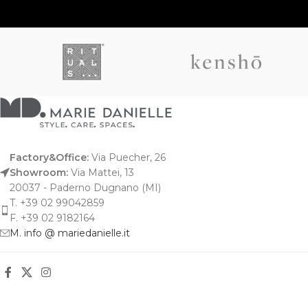
Factory&Office:
Via Puecher, 26
Showroom:
Via Mattei, 13
20037 - Paderno Dugnano (MI)
T. +39 02 99042859
F. +39 02 9182164
M. info @ mariedanielle.it