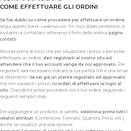
COME EFFETTUARE GLI ORDINI
Se hai dubbi su come procedere per effettuare un ordine
,
segui questo breve
vademecum.
Se i tuoi dubbi persistono, ti
invitiamo a contattarci attraverso il form della relativa
pagina
contatti
.
Ricorda prima di tutto che per visualizzare i prezzi e per poter
effettuare un ordine,
devi registrarti al nostro sito ed
attendere che il tuo account venga da noi approvato
. Per
registrarti sarà necessario indicare la tua partita IVA e una email
di riferimento.
Se sei già un utente registrato ed approvato
ma non visualizzi i prezzi,
ricordati di effettuare la login al
sito
. Dopodiché potrai procedere con il tuo ordine seguendo i
seguenti semplici step.
Per aggiungere un prodotto al carrello,
seleziona prima tutti i
relativi attributi
(Contenitore, Formato, Quantità Pezzi, etc.),
anche se visualizzi una sola opzione.
Aggiungi il numero di scatole che vuoi ordinare
, tenendo