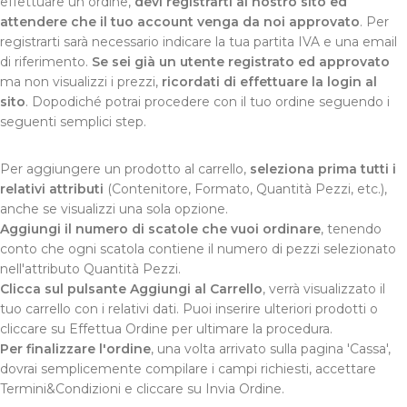
effettuare un ordine,
devi registrarti al nostro sito ed
attendere che il tuo account venga da noi approvato
. Per
registrarti sarà necessario indicare la tua partita IVA e una email
di riferimento.
Se sei già un utente registrato ed approvato
ma non visualizzi i prezzi,
ricordati di effettuare la login al
sito
. Dopodiché potrai procedere con il tuo ordine seguendo i
seguenti semplici step.
Per aggiungere un prodotto al carrello,
seleziona prima tutti i
relativi attributi
(Contenitore, Formato, Quantità Pezzi, etc.),
anche se visualizzi una sola opzione.
Aggiungi il numero di scatole che vuoi ordinare
, tenendo
conto che ogni scatola contiene il numero di pezzi selezionato
nell'attributo Quantità Pezzi.
Clicca sul pulsante Aggiungi al Carrello
, verrà visualizzato il
tuo carrello con i relativi dati. Puoi inserire ulteriori prodotti o
cliccare su Effettua Ordine per ultimare la procedura.
Per finalizzare l'ordine
, una volta arrivato sulla pagina 'Cassa',
dovrai semplicemente compilare i campi richiesti, accettare
Termini&Condizioni e cliccare su Invia Ordine.