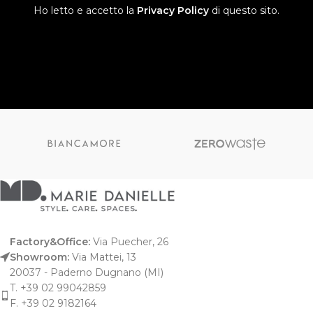
Ho letto e accetto la
Privacy Policy
di questo sito.
Factory&Office:
Via Puecher, 26
Showroom:
Via Mattei, 13
20037 - Paderno Dugnano (MI)
T. +39 02 99042859
F. +39 02 9182164