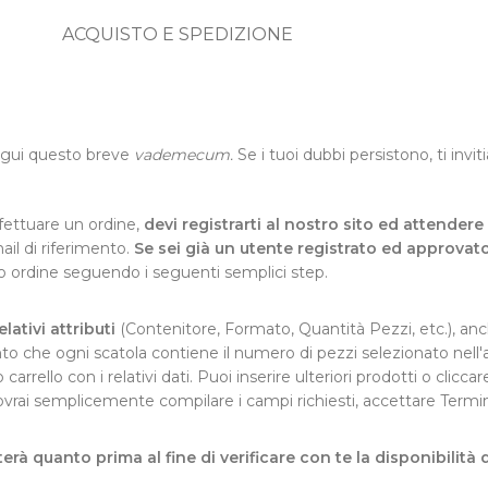
ACQUISTO E SPEDIZIONE
egui questo breve
vademecum.
Se i tuoi dubbi persistono, ti invi
ffettuare un ordine,
devi registrarti al nostro sito ed attende
ail di riferimento.
Se sei già un utente registrato ed approvat
uo ordine seguendo i seguenti semplici step.
lativi attributi
(Contenitore, Formato, Quantità Pezzi, etc.), anch
to che ogni scatola contiene il numero di pezzi selezionato nell'
uo carrello con i relativi dati. Puoi inserire ulteriori prodotti o cli
 dovrai semplicemente compilare i campi richiesti, accettare Termi
erà quanto prima al fine di verificare con te la disponibilità 