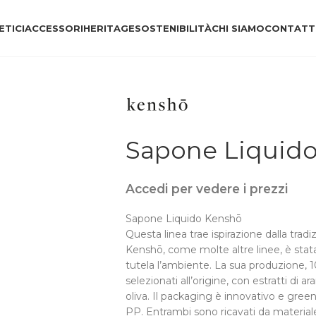
TICI
ACCESSORI
HERITAGE
SOSTENIBILITÀ
CHI SIAMO
CONTATT
Sapone Liquid
Accedi per vedere i prezzi
Sapone Liquido Kenshō
Questa linea trae ispirazione dalla trad
Kenshō, come molte altre linee, è stat
tutela l’ambiente. La sua produzione, 
selezionati all’origine, con estratti di ar
oliva. Il packaging è innovativo e green
PP. Entrambi sono ricavati da materiale 