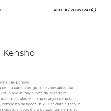
I
ACCEDI / REGISTRATI
o Kenshō
izione giapponese.
a creata con un progetto responsabile, che
100% Made in Italy è data da ingredienti
ancia amara, aloe vera, olio di argan e olio di
, composto da flaconi in PET riciclato e tappi in
riciclato e, dopo il loro utilizzo torneranno ad