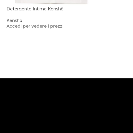
Detergente Intimo Kenshō
Holder Simple in
Kenshō
Kenshō
,
MD Mila
Accedi per vedere i prezzi
Accedi per veder