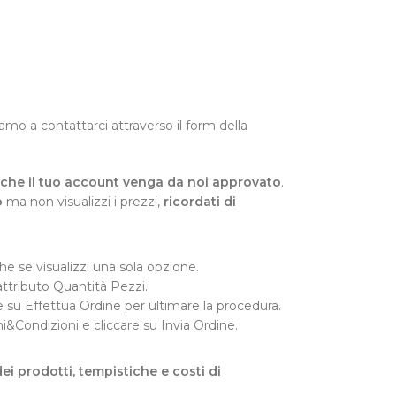
tiamo a contattarci attraverso il form della
re che il tuo account venga da noi approvato
.
o
ma non visualizzi i prezzi,
ricordati di
e se visualizzi una sola opzione.
attributo Quantità Pezzi.
ccare su Effettua Ordine per ultimare la procedura.
ni&Condizioni e cliccare su Invia Ordine.
dei prodotti, tempistiche e costi di