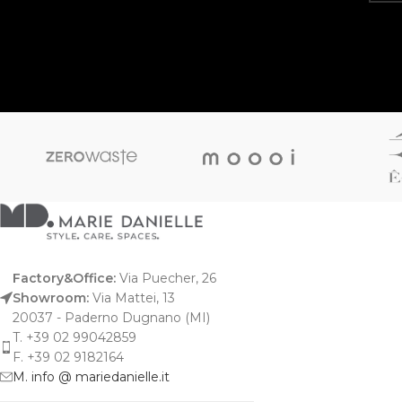
Factory&Office:
Via Puecher, 26
Showroom:
Via Mattei, 13
20037 - Paderno Dugnano (MI)
T. +39 02 99042859
F. +39 02 9182164
M. info @ mariedanielle.it