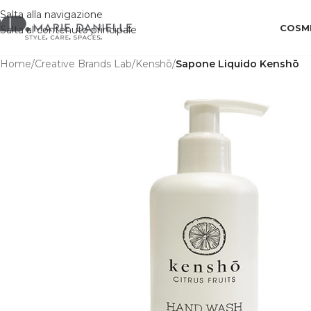
Salta alla navigazione
COSME
Salta al contenuto principale
Home
/
Creative Brands Lab
/
Kenshō
/
Sapone Liquido Kenshō