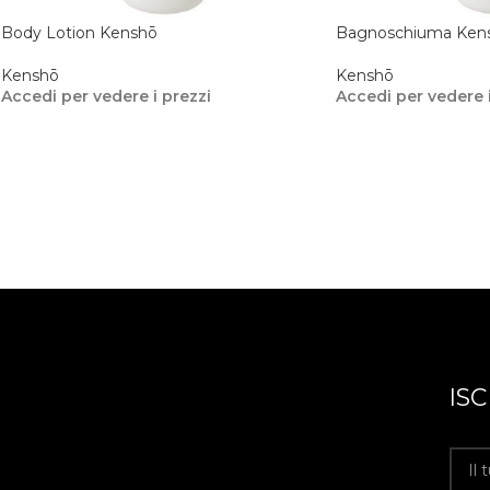
Body Lotion Kenshō
Bagnoschiuma Ken
Kenshō
Kenshō
Accedi per vedere i prezzi
Accedi per vedere i
IS