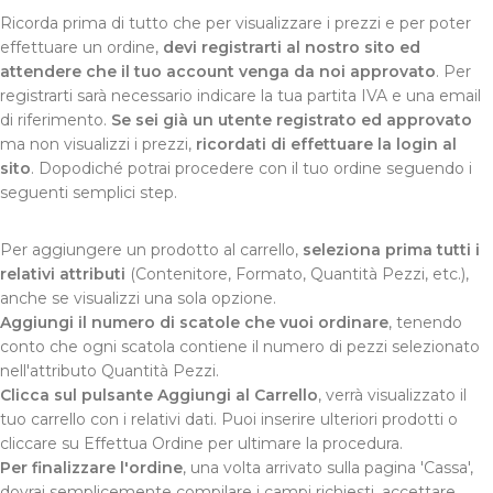
Ricorda prima di tutto che per visualizzare i prezzi e per poter
effettuare un ordine,
devi registrarti al nostro sito ed
attendere che il tuo account venga da noi approvato
. Per
registrarti sarà necessario indicare la tua partita IVA e una email
di riferimento.
Se sei già un utente registrato ed approvato
ma non visualizzi i prezzi,
ricordati di effettuare la login al
sito
. Dopodiché potrai procedere con il tuo ordine seguendo i
seguenti semplici step.
Per aggiungere un prodotto al carrello,
seleziona prima tutti i
relativi attributi
(Contenitore, Formato, Quantità Pezzi, etc.),
anche se visualizzi una sola opzione.
Aggiungi il numero di scatole che vuoi ordinare
, tenendo
conto che ogni scatola contiene il numero di pezzi selezionato
nell'attributo Quantità Pezzi.
Clicca sul pulsante Aggiungi al Carrello
, verrà visualizzato il
tuo carrello con i relativi dati. Puoi inserire ulteriori prodotti o
cliccare su Effettua Ordine per ultimare la procedura.
Per finalizzare l'ordine
, una volta arrivato sulla pagina 'Cassa',
dovrai semplicemente compilare i campi richiesti, accettare