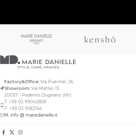
Factory&Office:
Via Puecher, 26
Showroom:
Via Mattei, 13
20037 - Paderno Dugnano (MI)
T. +39 02 99042859
F. +39 02 9182164
M. info @ mariedanielle.it