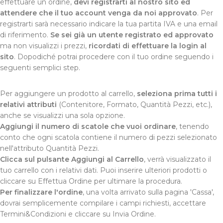
effettuare un ordine,
devi registrarti al nostro sito ed
attendere che il tuo account venga da noi approvato
. Per
registrarti sarà necessario indicare la tua partita IVA e una email
di riferimento.
Se sei già un utente registrato ed approvato
ma non visualizzi i prezzi,
ricordati di effettuare la login al
sito
. Dopodiché potrai procedere con il tuo ordine seguendo i
seguenti semplici step.
Per aggiungere un prodotto al carrello,
seleziona prima tutti i
relativi attributi
(Contenitore, Formato, Quantità Pezzi, etc.),
anche se visualizzi una sola opzione.
Aggiungi il numero di scatole che vuoi ordinare
, tenendo
conto che ogni scatola contiene il numero di pezzi selezionato
nell'attributo Quantità Pezzi.
Clicca sul pulsante Aggiungi al Carrello
, verrà visualizzato il
tuo carrello con i relativi dati. Puoi inserire ulteriori prodotti o
cliccare su Effettua Ordine per ultimare la procedura.
Per finalizzare l'ordine
, una volta arrivato sulla pagina 'Cassa',
dovrai semplicemente compilare i campi richiesti, accettare
Termini&Condizioni e cliccare su Invia Ordine.