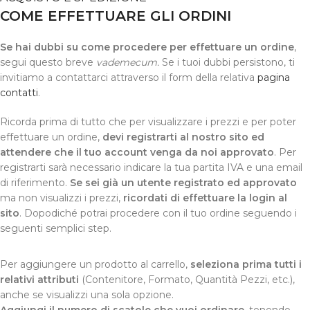
COME EFFETTUARE GLI ORDINI
Se hai dubbi su come procedere per effettuare un ordine
,
segui questo breve
vademecum.
Se i tuoi dubbi persistono, ti
invitiamo a contattarci attraverso il form della relativa
pagina
contatti
.
Ricorda prima di tutto che per visualizzare i prezzi e per poter
effettuare un ordine,
devi registrarti al nostro sito ed
attendere che il tuo account venga da noi approvato
. Per
registrarti sarà necessario indicare la tua partita IVA e una email
di riferimento.
Se sei già un utente registrato ed approvato
ma non visualizzi i prezzi,
ricordati di effettuare la login al
sito
. Dopodiché potrai procedere con il tuo ordine seguendo i
seguenti semplici step.
Per aggiungere un prodotto al carrello,
seleziona prima tutti i
relativi attributi
(Contenitore, Formato, Quantità Pezzi, etc.),
anche se visualizzi una sola opzione.
Aggiungi il numero di scatole che vuoi ordinare
, tenendo