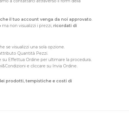
tiamo a contattarci attraverso il form della
re che il tuo account venga da noi approvato
.
o
ma non visualizzi i prezzi,
ricordati di
e se visualizzi una sola opzione.
attributo Quantità Pezzi.
ccare su Effettua Ordine per ultimare la procedura.
ni&Condizioni e cliccare su Invia Ordine.
dei prodotti, tempistiche e costi di