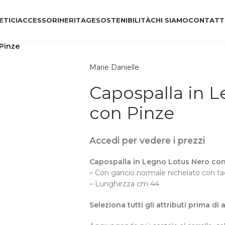
TICI
ACCESSORI
HERITAGE
SOSTENIBILITÀ
CHI SIAMO
CONTATT
Pinze
Marie Danielle
Capospalla in 
con Pinze
Accedi per vedere i prezzi
Capospalla in Legno Lotus Nero con
– C
on gancio normale
nichelato con t
– Lunghezza cm 44
Seleziona tutti gli attributi prima di