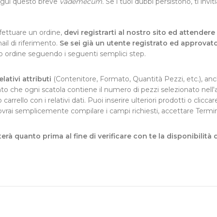
egui questo breve
vademecum.
Se i tuoi dubbi persistono, ti invi
ffettuare un ordine,
devi registrarti al nostro sito ed attende
ail di riferimento.
Se sei già un utente registrato ed approvat
uo ordine seguendo i seguenti semplici step.
lativi attributi
(Contenitore, Formato, Quantità Pezzi, etc.), anch
to che ogni scatola contiene il numero di pezzi selezionato nell'
uo carrello con i relativi dati. Puoi inserire ulteriori prodotti o cli
 dovrai semplicemente compilare i campi richiesti, accettare Termi
erà quanto prima al fine di verificare con te la disponibilità 