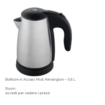
Bollitore in Acciaio Mod. Kensington – 0,6 L
Vassoio per Boll
Cassetto – Legn
Room
Accedi per vedere i prezzi
Room
Accedi per veder