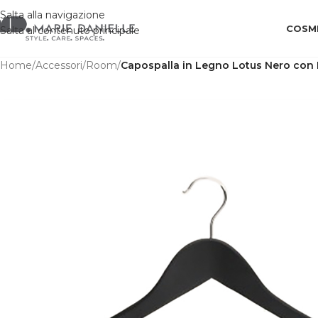
Salta alla navigazione
COSME
Salta al contenuto principale
Home
/
Accessori
/
Room
/
Capospalla in Legno Lotus Nero con 