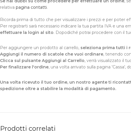
Se hai dubbi su come procedere per effettuare un ordine
, s
relativa
pagina contatti
.
Ricorda prima di tutto che per visualizzare i prezzi e per poter e
Per registrarti sarà necessario indicare la tua partita IVA e una em
effettuare la login al sito
. Dopodiché potrai procedere con il t
Per aggiungere un prodotto al carrello,
seleziona prima tutti i re
Aggiungi il numero di scatole che vuoi ordinare
, tenendo con
Clicca sul pulsante Aggiungi al Carrello
, verrà visualizzato il t
Per finalizzare l'ordine
, una volta arrivato sulla pagina 'Cassa',
Una volta ricevuto il tuo ordine, un nostro agente ti ricontatt
spedizione oltre a stabilire la modalità di pagamento.
Prodotti correlati