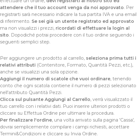
effettuare un ordine,
devi registrarti al nostro sito ed
attendere che il tuo account venga da noi approvato
. Per
registrarti sarà necessario indicare la tua partita IVA e una email
di riferimento.
Se sei già un utente registrato ed approvato
ma non visualizzi i prezzi,
ricordati di effettuare la login al
sito
. Dopodiché potrai procedere con il tuo ordine seguendo i
seguenti semplici step.
Per aggiungere un prodotto al carrello,
seleziona prima tutti i
relativi attributi
(Contenitore, Formato, Quantità Pezzi, etc.),
anche se visualizzi una sola opzione.
Aggiungi il numero di scatole che vuoi ordinare
, tenendo
conto che ogni scatola contiene il numero di pezzi selezionato
nell'attributo Quantità Pezzi.
Clicca sul pulsante Aggiungi al Carrello
, verrà visualizzato il
tuo carrello con i relativi dati. Puoi inserire ulteriori prodotti o
cliccare su Effettua Ordine per ultimare la procedura.
Per finalizzare l'ordine
, una volta arrivato sulla pagina 'Cassa',
dovrai semplicemente compilare i campi richiesti, accettare
Termini&Condizioni e cliccare su Invia Ordine.