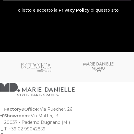
Ho letto e accetto la
Privacy Policy
di questo sito.
Factory&Office:
Via Puecher, 26
Showroom:
Via Mattei, 13
20037 - Paderno Dugnano (MI)
T. +39 02 99042859