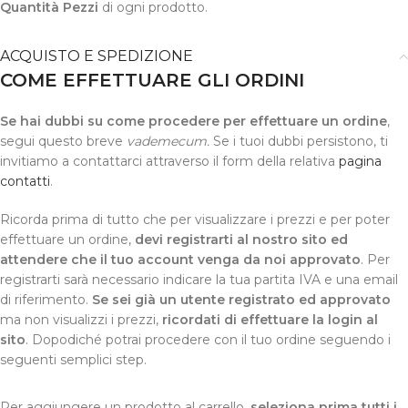
Quantità Pezzi
di ogni prodotto.
ACQUISTO E SPEDIZIONE
COME EFFETTUARE GLI ORDINI
Se hai dubbi su come procedere per effettuare un ordine
,
segui questo breve
vademecum.
Se i tuoi dubbi persistono, ti
invitiamo a contattarci attraverso il form della relativa
pagina
contatti
.
Ricorda prima di tutto che per visualizzare i prezzi e per poter
effettuare un ordine,
devi registrarti al nostro sito ed
attendere che il tuo account venga da noi approvato
. Per
registrarti sarà necessario indicare la tua partita IVA e una email
di riferimento.
Se sei già un utente registrato ed approvato
ma non visualizzi i prezzi,
ricordati di effettuare la login al
sito
. Dopodiché potrai procedere con il tuo ordine seguendo i
seguenti semplici step.
Per aggiungere un prodotto al carrello,
seleziona prima tutti i