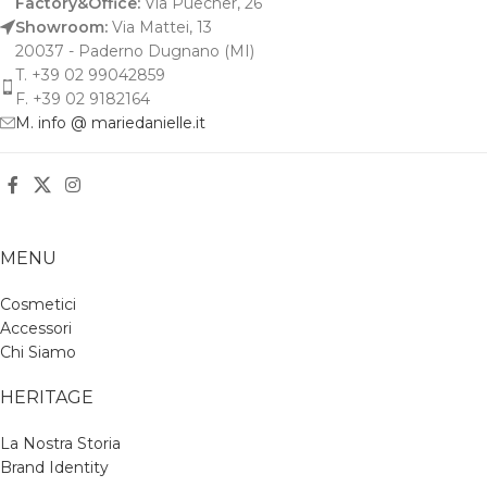
Factory&Office:
Via Puecher, 26
Showroom:
Via Mattei, 13
20037 - Paderno Dugnano (MI)
T. +39 02 99042859
F. +39 02 9182164
M. info @ mariedanielle.it
MENU
Cosmetici
Accessori
Chi Siamo
HERITAGE
La Nostra Storia
Brand Identity