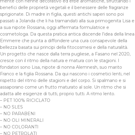
mente con henné decorativo ed erbe aromatiche, sfruttando i
benefici delle proprietà vegetali e il benessere delle fragranze
sprigionate. Di madre in figlia, questi antichi saperi sono poi
passati a Jolanda che li ha tramandati alla sua primogenita Lisa e
a sua nipote Rossana, oggi affermata formulatrice e
cosmetologa. Da questa pratica antica discende l’idea della linea
Emmerre che punta a diffondere una cura consapevole della
bellezza basata sui principi della fitocosmesi e della naturalità.
Un progetto che nasce dalla terra pugliese, a Fasano nel 2020,
cresce con il ritmo della natura e matura con le stagioni. I
fondatori sono Lisa, nipote di nonna Alemnesh, suo marito
Franco e la figlia Rossana. Da qui nascono i cosmetici lenti, nel
rispetto del ritmo delle stagioni e del corpo. Si spalmano e si
assaporano come un frutto maturato al sole. Un ritmo che si
adatta alle esigenze di tutti, proprio tutti. A ritmo lento.
– PET 100% RICICLATO
– NO SLES
– NO PARABENI
– NO OLI MINERALI
– NO COLORANTI
– NO PETROLATI