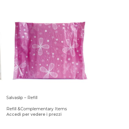
Salvaslip – Refill
Cuffia Doccia a se
Refill &Complementary Items
Refill &Complem
Accedi per vedere i prezzi
Accedi per veder