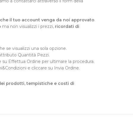
tiamo a contattarci attraverso il form della
re che il tuo account venga da noi approvato
.
o
ma non visualizzi i prezzi,
ricordati di
e se visualizzi una sola opzione.
attributo Quantità Pezzi.
ccare su Effettua Ordine per ultimare la procedura.
ni&Condizioni e cliccare su Invia Ordine.
dei prodotti, tempistiche e costi di