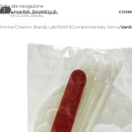
Salta alla navigazione
COSME
Salta al contenuto principale
Home
/
Creative Brands Lab
/
Refill &Complementary Items
/
Vanit