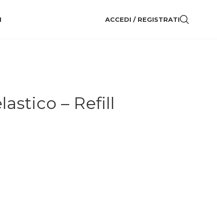
I
ACCEDI / REGISTRATI
astico – Refill