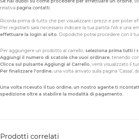
Se hai dubbi su come procedere per effettuare un ordine
, s
relativa
pagina contatti
.
Ricorda prima di tutto che per visualizzare i prezzi e per poter e
Per registrarti sarà necessario indicare la tua partita IVA e una em
effettuare la login al sito
. Dopodiché potrai procedere con il t
Per aggiungere un prodotto al carrello,
seleziona prima tutti i re
Aggiungi il numero di scatole che vuoi ordinare
, tenendo con
Clicca sul pulsante Aggiungi al Carrello
, verrà visualizzato il t
Per finalizzare l'ordine
, una volta arrivato sulla pagina 'Cassa',
Una volta ricevuto il tuo ordine, un nostro agente ti ricontatt
spedizione oltre a stabilire la modalità di pagamento.
Prodotti correlati