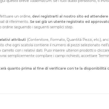
egui questo breve
vademecum.
Se i tuoi dubbi persistono, ti invi
ffettuare un ordine,
devi registrarti al nostro sito ed attende
ail di riferimento.
Se sei già un utente registrato ed approvat
uo ordine seguendo i seguenti semplici step.
lativi attributi
(Contenitore, Formato, Quantità Pezzi, etc.), anch
to che ogni scatola contiene il numero di pezzi selezionato nell'
uo carrello con i relativi dati. Puoi inserire ulteriori prodotti o cli
 dovrai semplicemente compilare i campi richiesti, accettare Termi
erà quanto prima al fine di verificare con te la disponibilità 